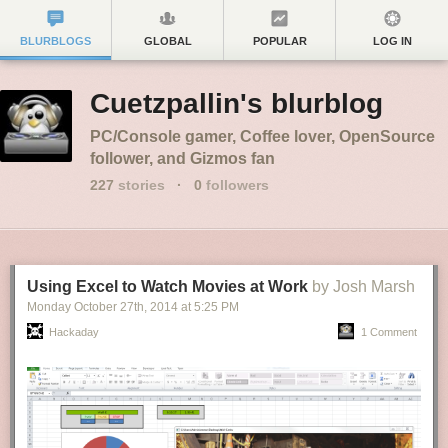
BLURBLOGS
GLOBAL
POPULAR
LOG IN
Cuetzpallin's blurblog
PC/Console gamer, Coffee lover, OpenSource
follower, and Gizmos fan
227
stories
·
0
followers
Using Excel to Watch Movies at Work
by Josh Marsh
Monday October 27
th
, 2014
at
5:25 PM
Hackaday
1 Comment