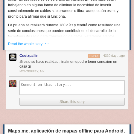
trabajando en alguna forma de eliminar la necesidad de invertir
constantemente en cables subterráneos o fibra, aunque aún es muy
pronto para afirmar que sí funciona.
La prueba se realizará durante 180 días y tendrá como resultado una
serie de conclusiones que pueden contribuir en el desarrollo de la
tecnología de radio para transmisión de datos. Estaremos atentos.
· ·
Read the whole story
Imagen:
Blog de Google Fiber
Cuetzpallin
4310 days ago
Texto escrito en
wwwhatsnew.com
REPLY
Si esto se hace realidad, finalmentepodre tener conexion en
casa :p
Sigue las noticias por
twitter.com/wwwhatsnew
,
MONTERREY, MX
Facebook.com/wwwhatsnew
o
Google Plus
.
Share this story
Maps.me, aplicación de mapas offline para Android,