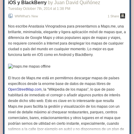
iOS y BlackBerry
by Juan David Quiñónez
Tuesday October 7
th
, 2014
at
1:38 PM
WWWhat's New
1 Share
Nos escribe Anastasia Vinogradova para presentarnos a Maps.me, una
brillante, minimalista, elegante y ligera aplicación móvil de mapas que, a
diferencia de Google Maps y otras populares apps de mapas y viajes,
no requiere conexión a Internet para desplegar los mapas de cualquier
ciudad o país del mundo en cualquier momento. Lo mejor es que
funciona tanto en iOS como en Android y BlackBerry.
El truco de Maps.me está en permitirnos descargar mapas de países
específicos desde la enorme base de datos de mapas libres de
OpenStreetMap.com
, la “Wikipedia de los mapas”, lo que de paso
habilitará de inmediato el corregir o añadir algunos puntos de interés
desde dicho sitio web. Esto es clave en lo interesante que resulta
Maps.me pues facilita la gestión y visualización de los mapas con un
nivel de detalle máximo al chequear restaurantes, parques, centros
comerciales, bares, estacionamientos y otros lugares en el mapa que
podrían sernos de utilidad en cierto instante, especialmente, cuando
salimos a la calle (por ejemplo en auto) y no disponemos de un plan de