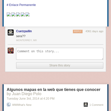
Patrocinan WWWhatsnew:
Vuelos Baratos
y
Yaap Money
# Enlace Permanente
Hospedado en
RedCoruna
Cuetzpallin
4361 days ago
REPLY
sera??
MONTERREY, MX
Share this story
Algunos mapas en la web que tienes que conocer
by Juan Diego Polo
Tuesday June 3
rd
, 2014
at
4:20 PM
WWWhat's New
1 Comment