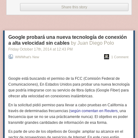
process usage, but any videos played through the spreadsheet were
attributed to Excel, ensuring the process usage stayed on target. You can
Share this story
download it for yourself
over on GitHub.
Filed under:
security hacks
,
software hacks
,
video hacks
Google probará una nueva tecnología de conexión
a alta velocidad sin cables
by Juan Diego Polo
Friday October 17
th
, 2014
at
12:43 PM
WWWhat's New
1 Comment
Google está buscando el permiso de la FCC (Comisión Federal de
Comunicaciones), En Estados Unidos para probar una nueva tecnología
que podría integrarse con su servicio de fibra óptica (Google Fiber) para
ofrecer alta velocidad en conexiones inalámbricas.
En la solicitud pidió permiso para llevar a cabo pruebas en California a
través de determinadas frecuencias (
según comentan en Reuters
, una
frecuencia que se no se usa prácticamente nunca). El objetivo es poder
transmitir grandes cantidades de información de esa forma.
Es parte de uno de los objetivos de Google: ampliar su alcance en el
sector de proveedores de servicios de Internet. En este caso están