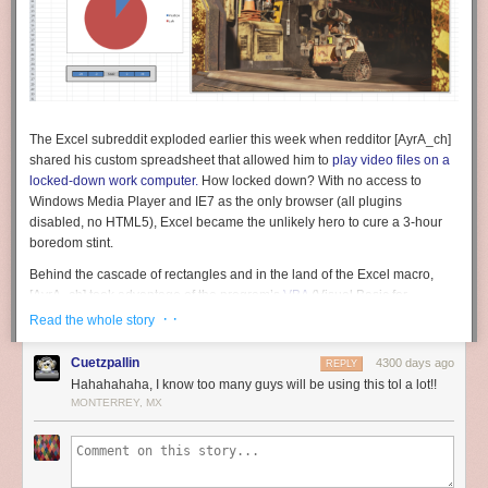
The Excel subreddit exploded earlier this week when redditor [AyrA_ch]
shared his custom spreadsheet that allowed him to
play video files on a
locked-down work computer.
How locked down? With no access to
Windows Media Player and IE7 as the only browser (all plugins
disabled, no HTML5), Excel became the unlikely hero to cure a 3-hour
boredom stint.
Behind the cascade of rectangles and in the land of the Excel macro,
[AyrA_ch] took advantage of the program’s
VBA
(Visual Basic for
Applications) functions to circumvent the computer’s restrictions.
· ·
Read the whole story
Although VBA typically serves the more-complex-than-usual macro,
it can also invoke some Windows API commands, one of which
Cuetzpallin
4300 days ago
REPLY
calls Windows Media Player. The Excel file includes a working playlist
Hahahahaha, I know too many guys will be using this tol a lot!!
and some rudimentary controls: play, pause, stop, etc. as well as an
MONTERREY, MX
inspired pie chart countdown timer.
As clever as this hack is, the best feature is much more subtle: tricking in-
house big brother. [AyrA_ch]‘s computer ran an application to monitor