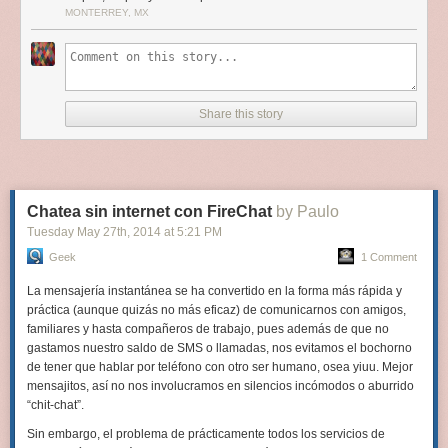
pueden consultar, pero los tres que aquí mostramos son espectaculares.
MONTERREY, MX
En el primero de ellos podemos ver el mapa en función del episodio que
estamos viendo, para evitar saber más de lo estrictamente necesario.
-
Mapa con la fauna y flora de la selva amazónica
: En este proyecto han
incluido recientemente información de la fauna de la costa brasileña. Se
trata de una web mantenida por la compañía Petrobras.
Share this story
-
Hipercities
: Para superponer mapas antiguos de ciudades sobre las
estructuras actuales. Un proyecto que ya presentaron en 2009 en este
vídeo:
Chatea sin internet con FireChat
by Paulo
Tuesday May 27
th
, 2014
at
5:21 PM
Geek
1 Comment
La mensajería instantánea se ha convertido en la forma más rápida y
práctica (aunque quizás no más eficaz) de comunicarnos con amigos,
familiares y hasta compañeros de trabajo, pues además de que no
gastamos nuestro saldo de SMS o llamadas, nos evitamos el bochorno
de tener que hablar por teléfono con otro ser humano, osea yiuu. Mejor
mensajitos, así no nos involucramos en silencios incómodos o aburrido
“chit-chat”.
Sin embargo, el problema de prácticamente todos los servicios de