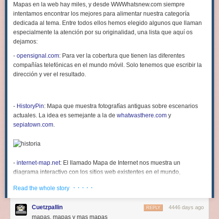
Mapas en la web hay miles, y desde WWWhatsnew.com siempre
intentamos encontrar los mejores para alimentar nuestra categoría
dedicada al tema. Entre todos ellos hemos elegido algunos que llaman
especialmente la atención por su originalidad, una lista que aquí os
dejamos:
-
opensignal.com
: Para ver la cobertura que tienen las diferentes
compañías telefónicas en el mundo móvil. Solo tenemos que escribir la
dirección y ver el resultado.
-
HistoryPin
: Mapa que muestra fotografías antiguas sobre escenarios
actuales. La idea es semejante a la de
whatwasthere.com
y
sepiatown.com
.
-
internet-map.net
: El llamado Mapa de Internet nos muestra un
diagrama interactivo con los sitios web existentes en el mundo,
agrupados por países y con círculos de un tamaño proporcional al
· · · · ·
Read the whole story
número de visitas que reciben.
-
Mapas de Juego de tronos
: En la web hay varios mapas que los
Cuetzpallin
4446 days ago
REPLY
seguidores de la serie de TV Juego de Tronos (
Game of Thrones
)
mapas, mapas y mas mapas